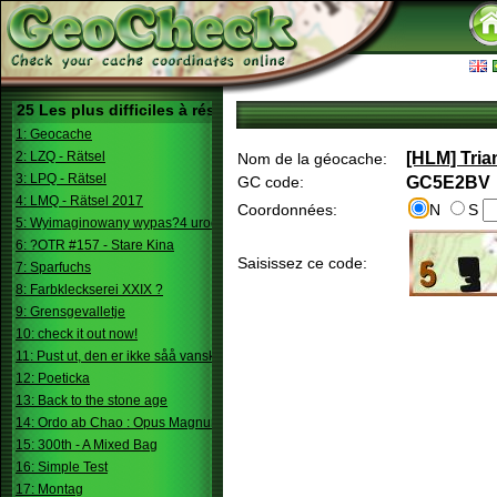
25 Les plus difficiles à résoudre
1: Geocache
2: LZQ - Rätsel
[HLM] Tria
Nom de la géocache:
3: LPQ - Rätsel
GC code:
GC5E2BV
4: LMQ - Rätsel 2017
Coordonnées:
N
S
5: Wyimaginowany wypas?4 urodziny
6: ?OTR #157 - Stare Kina
Saisissez ce code:
7: Sparfuchs
8: Farbkleckserei XXIX ?
9: Grensgevalletje
10: check it out now!
11: Pust ut, den er ikke såå vanskelig.
12: Poeticka
13: Back to the stone age
14: Ordo ab Chao : Opus Magnum
15: 300th - A Mixed Bag
16: Simple Test
17: Montag