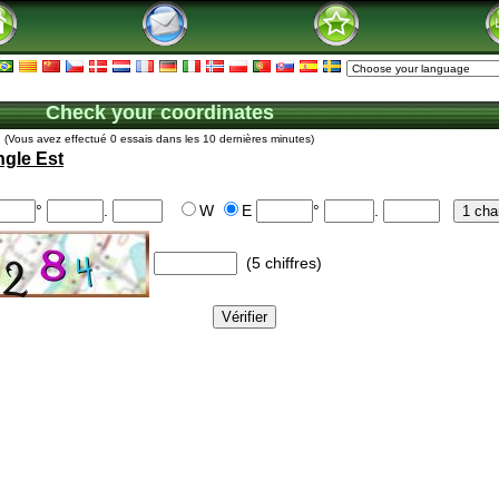
Check your coordinates
(Vous avez effectué 0 essais dans les 10 dernières minutes)
ngle Est
°
.
W
E
°
.
(5 chiffres)