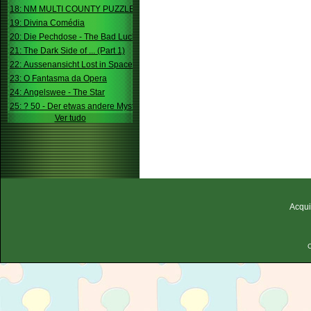
18: NM MULTI COUNTY PUZZLE
19: Divina Comédia
20: Die Pechdose - The Bad Luck Box
21: The Dark Side of ... (Part 1)
22: Aussenansicht Lost in Space
23: O Fantasma da Opera
24: Angelswee - The Star
25: ? 50 - Der etwas andere Mystery
Ver tudo
Acqui
C