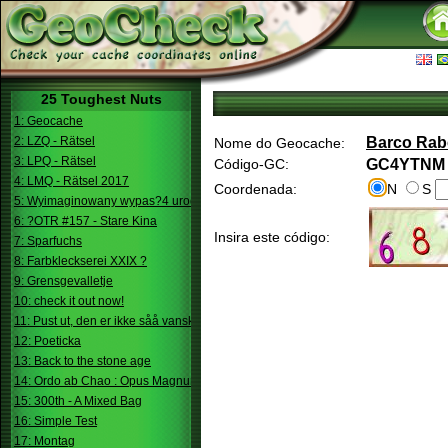
25 Toughest Nuts
1: Geocache
2: LZQ - Rätsel
Barco Rab
Nome do Geocache:
3: LPQ - Rätsel
Código-GC:
GC4YTNM
4: LMQ - Rätsel 2017
Coordenada:
N
S
5: Wyimaginowany wypas?4 urodziny
6: ?OTR #157 - Stare Kina
Insira este código:
7: Sparfuchs
8: Farbkleckserei XXIX ?
9: Grensgevalletje
10: check it out now!
11: Pust ut, den er ikke såå vanskelig.
12: Poeticka
13: Back to the stone age
14: Ordo ab Chao : Opus Magnum
15: 300th - A Mixed Bag
16: Simple Test
17: Montag