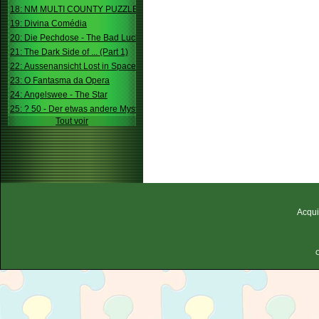
18: NM MULTI COUNTY PUZZLE
19: Divina Comédia
20: Die Pechdose - The Bad Luck Box
21: The Dark Side of ... (Part 1)
22: Aussenansicht Lost in Space
23: O Fantasma da Opera
24: Angelswee - The Star
25: ? 50 - Der etwas andere Mystery
Tout voir
Acqui
C