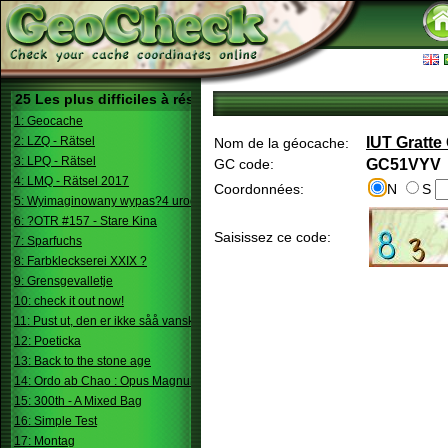
25 Les plus difficiles à résoudre
1: Geocache
2: LZQ - Rätsel
IUT Gratte 
Nom de la géocache:
3: LPQ - Rätsel
GC code:
GC51VYV
4: LMQ - Rätsel 2017
Coordonnées:
N
S
5: Wyimaginowany wypas?4 urodziny
6: ?OTR #157 - Stare Kina
Saisissez ce code:
7: Sparfuchs
8: Farbkleckserei XXIX ?
9: Grensgevalletje
10: check it out now!
11: Pust ut, den er ikke såå vanskelig.
12: Poeticka
13: Back to the stone age
14: Ordo ab Chao : Opus Magnum
15: 300th - A Mixed Bag
16: Simple Test
17: Montag