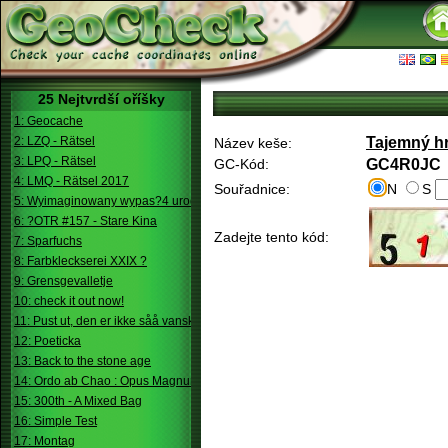
25 Nejtvrdší oříšky
1: Geocache
2: LZQ - Rätsel
Tajemný hra
Název keše:
3: LPQ - Rätsel
GC-Kód:
GC4R0JC
4: LMQ - Rätsel 2017
Souřadnice:
N
S
5: Wyimaginowany wypas?4 urodziny
6: ?OTR #157 - Stare Kina
Zadejte tento kód:
7: Sparfuchs
8: Farbkleckserei XXIX ?
9: Grensgevalletje
10: check it out now!
11: Pust ut, den er ikke såå vanskelig.
12: Poeticka
13: Back to the stone age
14: Ordo ab Chao : Opus Magnum
15: 300th - A Mixed Bag
16: Simple Test
17: Montag