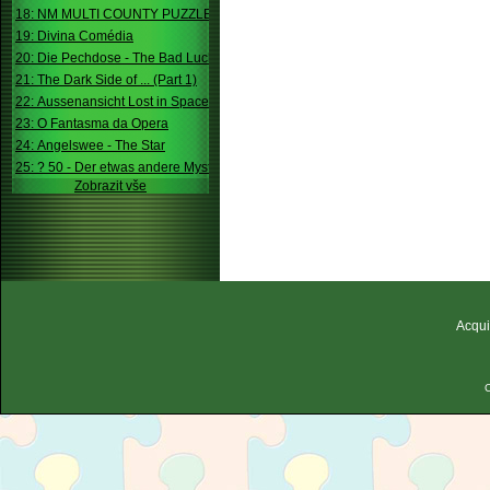
18: NM MULTI COUNTY PUZZLE
19: Divina Comédia
20: Die Pechdose - The Bad Luck Box
21: The Dark Side of ... (Part 1)
22: Aussenansicht Lost in Space
23: O Fantasma da Opera
24: Angelswee - The Star
25: ? 50 - Der etwas andere Mystery
Zobrazit vše
Acqui
C