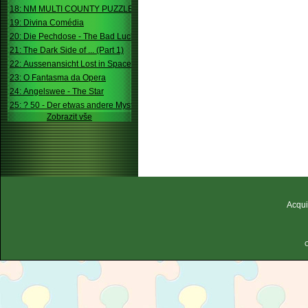
18: NM MULTI COUNTY PUZZLE
19: Divina Comédia
20: Die Pechdose - The Bad Luck Box
21: The Dark Side of ... (Part 1)
22: Aussenansicht Lost in Space
23: O Fantasma da Opera
24: Angelswee - The Star
25: ? 50 - Der etwas andere Mystery
Zobrazit vše
Acqui
C