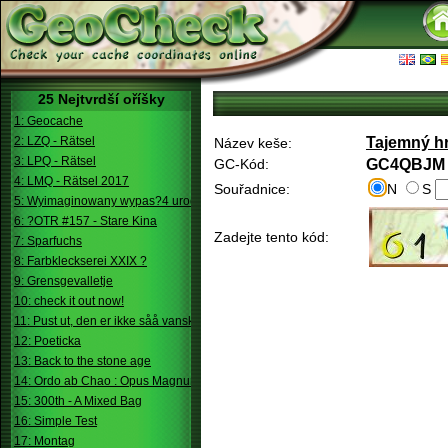
25 Nejtvrdší oříšky
1: Geocache
2: LZQ - Rätsel
Tajemný hra
Název keše:
3: LPQ - Rätsel
GC-Kód:
GC4QBJM
4: LMQ - Rätsel 2017
Souřadnice:
N
S
5: Wyimaginowany wypas?4 urodziny
6: ?OTR #157 - Stare Kina
Zadejte tento kód:
7: Sparfuchs
8: Farbkleckserei XXIX ?
9: Grensgevalletje
10: check it out now!
11: Pust ut, den er ikke såå vanskelig.
12: Poeticka
13: Back to the stone age
14: Ordo ab Chao : Opus Magnum
15: 300th - A Mixed Bag
16: Simple Test
17: Montag