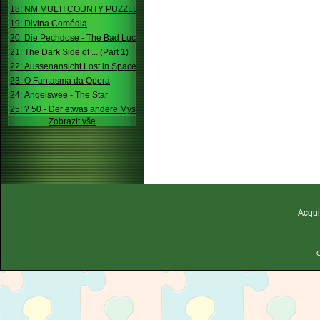
18: NM MULTI COUNTY PUZZLE
19: Divina Comédia
20: Die Pechdose - The Bad Luck Box
21: The Dark Side of ... (Part 1)
22: Aussenansicht Lost in Space
23: O Fantasma da Opera
24: Angelswee - The Star
25: ? 50 - Der etwas andere Mystery
Zobrazit vše
Acqui
C