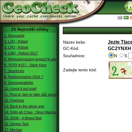
25 Nejtvrdší oříšky
1: Geocache
2: LZQ - Rätsel
Jezte Tlac
Název keše:
3: LPQ - Rätsel
GC-Kód:
GC2YNXH
4: LMQ - Rätsel 2017
Souřadnice:
N
S
5: Wyimaginowany wypas?4 urodziny
6: ?OTR #157 - Stare Kina
Zadejte tento kód:
7: Sparfuchs
8: Farbkleckserei XXIX ?
9: Grensgevalletje
10: check it out now!
11: Pust ut, den er ikke såå vanskelig.
12: Poeticka
13: Back to the stone age
14: Ordo ab Chao : Opus Magnum
15: 300th - A Mixed Bag
16: Simple Test
17: Montag