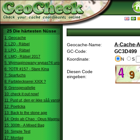
25 Die härtesten Nüsse
1: Geocache
2: LZQ - Rätsel
A-Cache-A-
Geocache-Name:
3: LPQ - Rätsel
GC-Code:
GC3D499
4: LMQ - Rätsel 2017
Koordinate:
N
S
5: Wyimaginowany wypas?4 urodziny
6: ?OTR #157 - Stare Kina
Diesen Code
7: Sparfuchs
eingeben:
8: Farbkleckserei XXIX ?
9: Grensgevalletje
10: check it out now!
11: Pust ut, den er ikke såå vanskelig.
12: Poeticka
13: Back to the stone age
14: Ordo ab Chao : Opus Magnum
15: 300th - A Mixed Bag
16: Simple Test
17: Montag