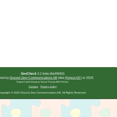
GeoCheck
3.2 beta (8a46660)
red by
Ground Zero Communications AB
(dba
Project-GC)
in 2025
Original Code & Design by Samuel Thrysøe AKA iChicken.
Contact
Privacy policy
opyright © 2026 Ground Zero Communications AB. All Rights Reserved.