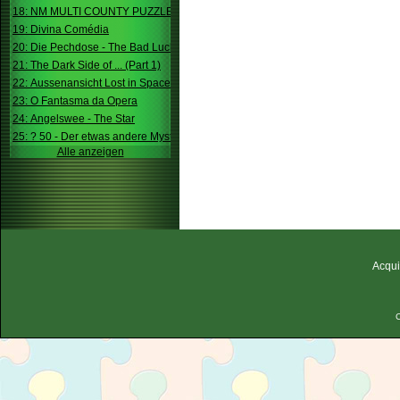
18: NM MULTI COUNTY PUZZLE
19: Divina Comédia
20: Die Pechdose - The Bad Luck Box
21: The Dark Side of ... (Part 1)
22: Aussenansicht Lost in Space
23: O Fantasma da Opera
24: Angelswee - The Star
25: ? 50 - Der etwas andere Mystery
Alle anzeigen
Acqui
C