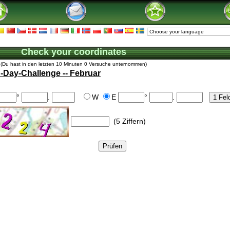
Check your coordinates
(Du hast in den letzten 10 Minuten 0 Versuche unternommen)
Day-Challenge -- Februar
°
.
W
E
°
.
(5 Ziffern)