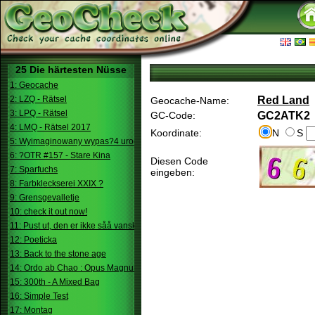
25 Die härtesten Nüsse
1: Geocache
2: LZQ - Rätsel
Red Land
Geocache-Name:
3: LPQ - Rätsel
GC-Code:
GC2ATK2
4: LMQ - Rätsel 2017
Koordinate:
N
S
5: Wyimaginowany wypas?4 urodziny
6: ?OTR #157 - Stare Kina
Diesen Code
7: Sparfuchs
eingeben:
8: Farbkleckserei XXIX ?
9: Grensgevalletje
10: check it out now!
11: Pust ut, den er ikke såå vanskelig.
12: Poeticka
13: Back to the stone age
14: Ordo ab Chao : Opus Magnum
15: 300th - A Mixed Bag
16: Simple Test
17: Montag