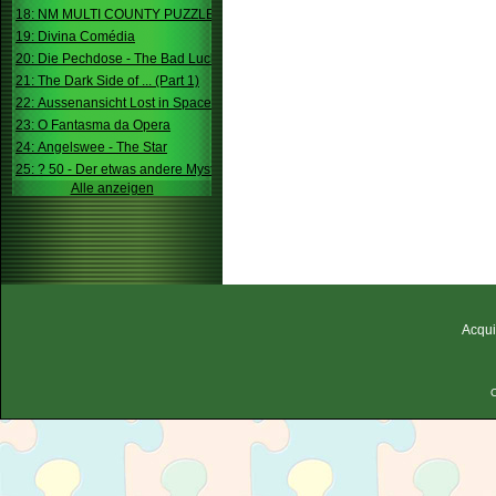
18: NM MULTI COUNTY PUZZLE
19: Divina Comédia
20: Die Pechdose - The Bad Luck Box
21: The Dark Side of ... (Part 1)
22: Aussenansicht Lost in Space
23: O Fantasma da Opera
24: Angelswee - The Star
25: ? 50 - Der etwas andere Mystery
Alle anzeigen
Acqui
C