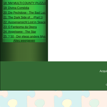
18: NM MULTI COUNTY PUZZLE
19: Divina Comédia
20: Die Pechdose - The Bad Luck Box
21: The Dark Side of ... (Part 1)
22: Aussenansicht Lost in Space
23: O Fantasma da Opera
24: Angelswee - The Star
25: ? 50 - Der etwas andere Mystery
Alles weergeven
Acqui
C