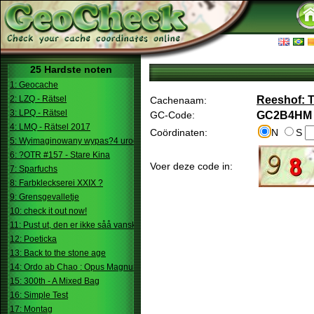
25 Hardste noten
1: Geocache
2: LZQ - Rätsel
Reeshof: T
Cachenaam:
3: LPQ - Rätsel
GC-Code:
GC2B4HM
4: LMQ - Rätsel 2017
Coördinaten:
N
S
5: Wyimaginowany wypas?4 urodziny
6: ?OTR #157 - Stare Kina
Voer deze code in:
7: Sparfuchs
8: Farbkleckserei XXIX ?
9: Grensgevalletje
10: check it out now!
11: Pust ut, den er ikke såå vanskelig.
12: Poeticka
13: Back to the stone age
14: Ordo ab Chao : Opus Magnum
15: 300th - A Mixed Bag
16: Simple Test
17: Montag